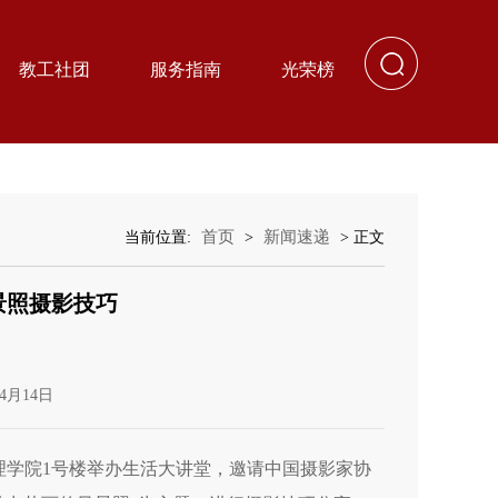
教工社团
服务指南
光荣榜
首页
新闻速递
当前位置:
>
> 正文
景照摄影技巧
4月14日
理学院1号楼举办生活大讲堂，邀请中国摄影家协