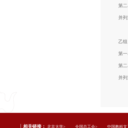
第二
并列
乙组
第一
第二
并列
相关链接：
北京大学>
全国总工会>
中国教科文