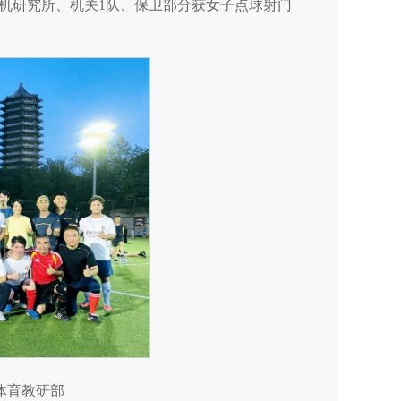
机研究所、机关1队、保卫部分获女子点球射门
体育教研部