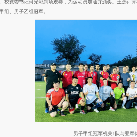
。校党委书记何光彩到场观赛，为运动员加油并颁奖。王选计算
甲组、男子乙组冠军。
男子甲组冠军机关1队与亚军