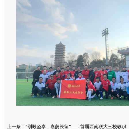
上一条：
“刚毅坚卓，嘉荫长留”——首届西南联大三校教职