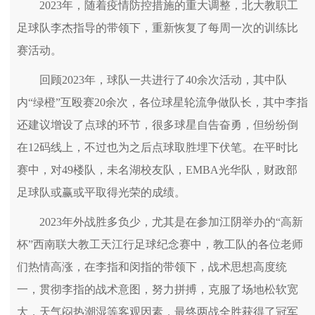
2023年，随着疫情防控措施的重大调整，北大教职工
足球队李杰指导的带领下，重新恢复了每周一次的训练比
赛活动。
回顾2023年，球队一共进行了40余次活动，其中队
内“绿橙”互殴赛20余次，各位球星轮流争做队长，其中李指
还建议增设了点球的环节，很多球星自告奋勇，但纷纷倒
在12码线上，不过也为之后点球取胜埋下伏笔。在平时比
赛中，对49楼队，未名湖校友队，EMBA光华队，财政部
足球队或赢或平取得光荣的成绩。
2023年外战胜多负少，尤其是在参加江阴举办的“高新
杯”西南联大教工天江行足球纪念赛中，教工队的各位老师
们热情高涨，在李指和闵指的带领下，战术思想高度统
一，贯彻李指的战术意图，努力拼搏，克服了场地松软宽
大，天气闷热潮湿等客观因素，最终两战全胜获得了冠军