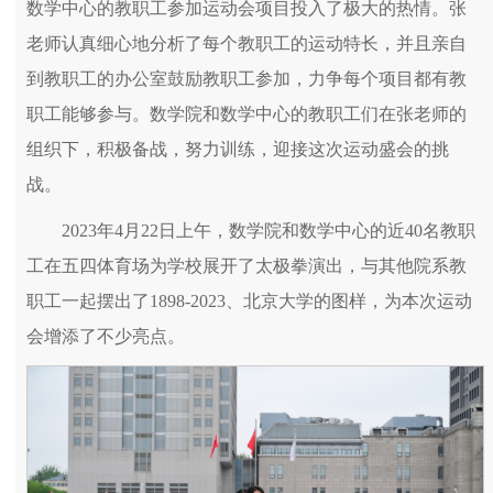
数学中心的教职工参加运动会项目投入了极大的热情。张
老师认真细心地分析了每个教职工的运动特长，并且亲自
到教职工的办公室鼓励教职工参加，力争每个项目都有教
职工能够参与。数学院和数学中心的教职工们在张老师的
组织下，积极备战，努力训练，迎接这次运动盛会的挑
战。
2023年4月22日上午，数学院和数学中心的近40名教职
工在五四体育场为学校展开了太极拳演出，与其他院系教
职工一起摆出了1898-2023、北京大学的图样，为本次运动
会增添了不少亮点。