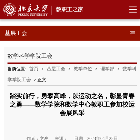
基层工会
数学科学学院工会
首页
基层工会
教学单位
理学部
数学科
当前位置:
>
>
>
>
学学院工会
> 正文
踏实前行，勇攀高峰，以运动之名，彰显青春
之勇——数学学院和数学中心教职工参加校运
会展风采
作者：文爽
来源：
日期：2023年04月25日