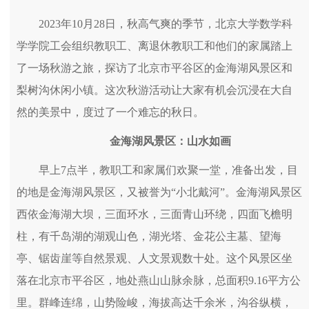
2023年10月28日，秋高气爽的季节，北京大学数学科
学学院工会组织教职工、离退休教职工和他们的家属踏上
了一场秋游之旅，探访了北京市平谷区的金海湖风景区和
梨树沟休闲小镇。这次秋游活动让大家有机会沉浸在大自
然的美景中，度过了一个难忘的秋日。
金海湖风景区：山水如画
早上7点半，教职工和家属们欢聚一堂，准备出发，目
的地是金海湖风景区，又被誉为“小北戴河”。金海湖风景区
西依金海湖大坝，三面环水，三面青山环绕，四面飞檐明
柱，有千岛湖的湖观山色，湖光塔、金花公主墓、望海
亭、锯齿崖等自然景观、人文景观数十处。这个风景区坐
落在北京市平谷区，地处燕山山脉余脉，总面积9.16平方公
里。群峰连绵，山势险峻，海拔高达千余米，沟谷纵横，