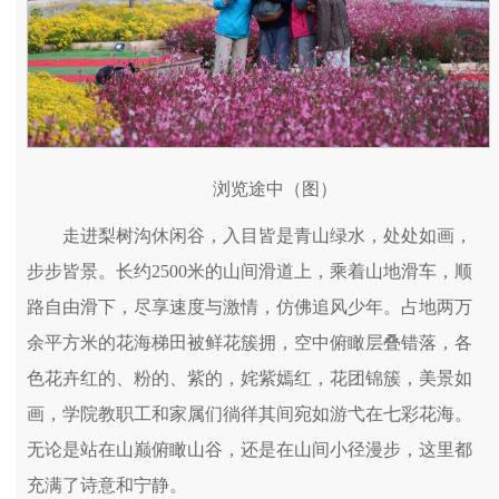
浏览途中（图）
走进梨树沟休闲谷，入目皆是青山绿水，处处如画，
步步皆景。长约2500米的山间滑道上，乘着山地滑车，顺
路自由滑下，尽享速度与激情，仿佛追风少年。占地两万
余平方米的花海梯田被鲜花簇拥，空中俯瞰层叠错落，各
色花卉红的、粉的、紫的，姹紫嫣红，花团锦簇，美景如
画，学院教职工和家属们徜徉其间宛如游弋在七彩花海。
无论是站在山巅俯瞰山谷，还是在山间小径漫步，这里都
充满了诗意和宁静。