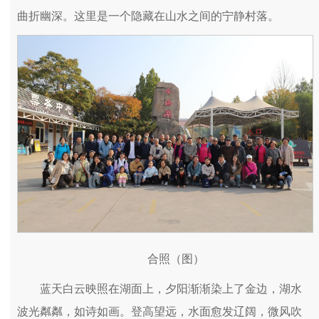
曲折幽深。这里是一个隐藏在山水之间的宁静村落。
合照（图）
蓝天白云映照在湖面上，夕阳渐渐染上了金边，湖水
波光粼粼，如诗如画。登高望远，水面愈发辽阔，微风吹