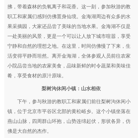
拂，带着森林的负氧离子和花香。这一刻，参加秋游的教
职工和家属们感到仿佛置身仙境。金海湖周边有众多的水
果采摘园，大家还品尝了美味的当地水果。金海湖不仅是
一处美丽的风景，更是一个可以让人放下城市喧嚣，享受
宁静和自然的理想之地。在这里，时间仿佛慢了下来，生
活变得平静而坦然。离开金海湖，全体参观人员前往农家
小院品尝当地的农家美食，品味新鲜的时令蔬菜和美味佳
肴，享受食材的原汁原味。
梨树沟休闲小镇：山水相依
下午，参与秋游的教职工和家属们前往梨树沟休闲小
镇，位于北京市平谷区北部的黄松峪乡。这个小镇坐落在
燕山山脉，四周群山环抱，山势连绵起伏，形状各异，仿
佛是大自然的杰作。