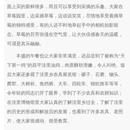
面上买的新鲜很多，而且可以享受到采摘的乐趣。大家在
草莓园里，边采摘草莓，边说说笑笑，尽情地享受着摘草
莓的独特感受，有的人还不时地举起手中的相机拍影留
念。草莓的芬芳弥漫在空气里，让大伙倍感春天的温暖，
可谓是其乐融融。
丰盛的午餐也让大家非常满意，还品尝到了被称为“天
下第一鸡”的昌平洼里油鸡，肉质酥软滑嫩，令人叫绝。饭
后大家还参观了洼里乡农具展览馆：碾子、石磨、锄头、
爬犁、大棉袄、免裆裤、大车、四轮车、独轮推车等等，
令年轻的同志们开了眼界，学到了不少农具和农耕知识；
在洼里博物馆里大家认真的了解洼里乡过去，了解了洼里
的历史的形成和解放后的发展，也看到了许多农具、老照
片，使大家很感动、很受教育。