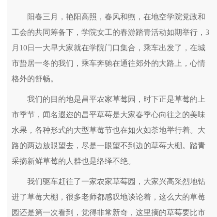
阳春三月，艳阳高照，春风和煦，在地空学院党政和
工会的共同筹备下，学院女工的春游踏青活动如期举行，3
月10日一大早大家就在学院门口集合，乘车出发了，在城
市蛰居一冬的我们，乘车奔驰在通往郊外的大路上，心情
格外的舒畅。
我们的目的地是昌平农家草莓园，时下正是草莓的上
市季节，闻名遐迩的昌平草莓是大家春季心向往之的美味
水果，各种形式的大型草莓节也在如火如荼地举行着。大
路的两边放眼望去，尽是一眼望不到边的草莓大棚。踏青
采摘新鲜草莓的人群也是络绎不绝。
我们驱车赶往了一家农家草莓园，大家兴高采烈地钻
进了草莓大棚，很多老师都感叹地谈论着，这么大的草莓
园还是第一次看到，觉得非常新奇，这里摘的草莓要比市