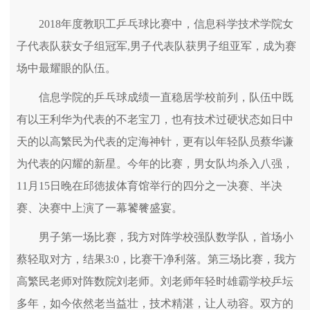
2018年度教职工乒乓球比赛中，信息科学技术学院女
子代表队获女子组冠军,男子代表队获男子组亚军，成为赛
场中最耀眼的队伍。
信息学院的乒乓球成绩一直稳居学校前列，队伍中既
有以王利华为代表的不老宝刀，也有技术过硬状态如日中
天的以高繁民为代表的定海神针，更有以年轻队员
蔡华谦
为代表的闪耀的新星。今年的比赛，男女队均杀入八强，
11月15日晚在邱徳拔体育馆举行的四分之一决赛、半决
赛、决赛中上演了一幕饕餮盛宴。
男子第一场比赛，我方对阵学校强队数学队，首场小
蔡轻取对方，结果3:0，比赛干净利落。第三场比赛，我方
高繁民老师对阵数院刘老师。刘老师年轻时雄霸学校乒坛
多年，如今依然老当益壮，技术精湛，让人动容。双方的