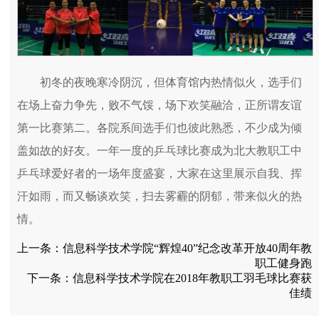
初冬的夜晚寒冷阴沉，但体育馆内热情似火，选手们
在场上奋力争先，败不气馁，场下欢笑融洽，正所谓友谊
第一比赛第二。各院系间选手们也彼此熟悉，不少成为倾
盖如故的好友。一年一度的乒乓球比赛成为北大教职工中
乒乓球爱好者的一场年度盛宴，大家在这里展示自我、挥
汗如雨，而又畅谈欢笑，扫去雾霾的阴郁，带来似火的热
情。
上一条：
信息科学技术学院“辉煌40”纪念改革开放40周年教
职工健身跑
下一条：
信息科学技术学院在2018年教职工羽毛球比赛获
佳绩