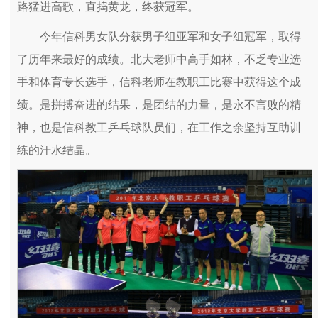
路猛进高歌，直捣黄龙，终获冠军。
今年信科男女队分获男子组亚军和女子组冠军，取得
了历年来最好的成绩。北大老师中高手如林，不乏专业选
手和体育专长选手，信科老师在教职工比赛中获得这个成
绩。是拼搏奋进的结果，是团结的力量，是永不言败的精
神，也是信科教工乒乓球队员们，在工作之余坚持互助训
练的汗水结晶。