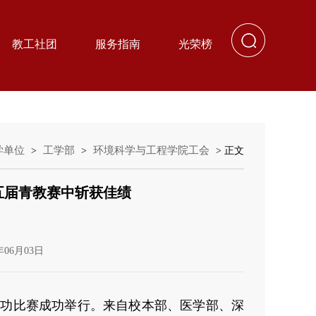
教工社团
服务指南
光荣榜
学单位
工学部
环境科学与工程学院工会
>
>
> 正文
五届青教赛中斩获佳绩
年06月03日
基本功比赛成功举行。来自校本部、医学部、深