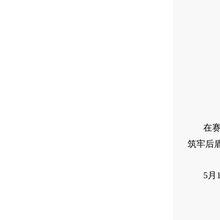
在
筑牢后
5