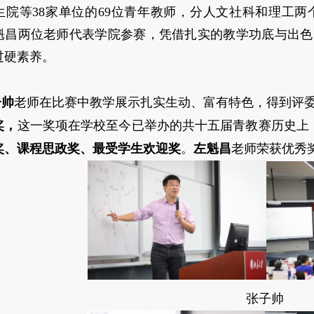
生院等38家单位的69位青年教师，分人文社科和理工
魁昌两位老师代表学院参赛，凭借扎实的教学功底与出色
过硬素养。
子帅
老师在比赛中教学展示扎实生动、富有特色，得到评
奖，
这一奖项在学校至今已举办的共十五届青教赛历史上
奖、课程思政奖、最受学生欢迎奖
。
左魁昌
老师荣获优秀
张子帅