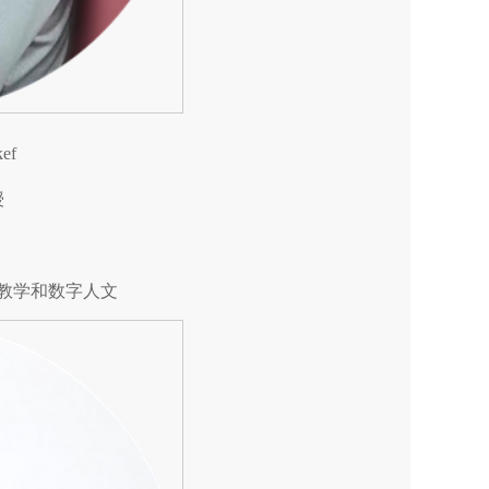
ef
授
教学和数字人文