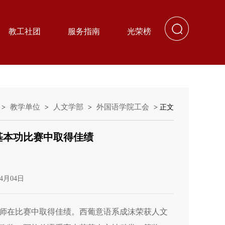
教工社团
服务指南
光荣榜
教学单位
人文学部
外国语学院工会
>
>
>
> 正文
基本功比赛中取得佳绩
4月04日
师在比赛中取得佳绩。西葡意语系成沫荣获人文