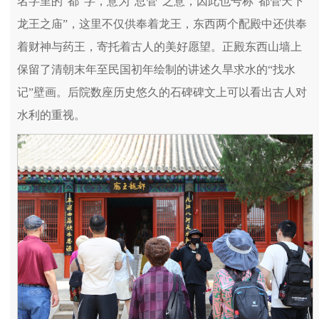
名字里的“都”字，意为“总管”之意，因此也号称“都管天下
龙王之庙”，这里不仅供奉着龙王，东西两个配殿中还供奉
着财神与药王，寄托着古人的美好愿望。正殿东西山墙上
保留了清朝末年至民国初年绘制的讲述久旱求水的“找水
记”壁画。后院数座历史悠久的石碑碑文上可以看出古人对
水利的重视。