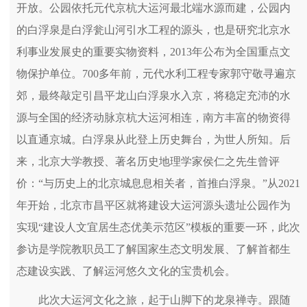
开放。公园依托元代京杭大运河最北端水源而建，公园内
的白浮泉是白浮瓮山河引水工程的源头，也是研究北京水
利事业发展史的重要实物资料，2013年公布为全国重点文
物保护单位。700多年前，元代水利工程专家郭守敬寻遍京
郊，最终敲定引昌平龙山白浮泉水入京，将稳定充沛的水
源与全国的经济动脉京杭大运河相连，南方丰富的物资得
以直通京城。白浮泉从此登上历史舞台，为世人所知。后
来，北京大学教授、著名历史地理学家侯仁之先生曾评
价：“与历史上的北京城息息相关者，首推白浮泉。”从2021
年开始，北京市昌平区就将建设大运河源头遗址公园作为
实现“建设人文宜居生态优美示范区”模板的重要一环，此次
参访是学院教职员工了解国家生态文明发展、了解首都生
态建设实践、了解运河悠久文化的宝贵机会。
此次大运河文化之旅，起于山脚下的龙泉禅寺。跟随