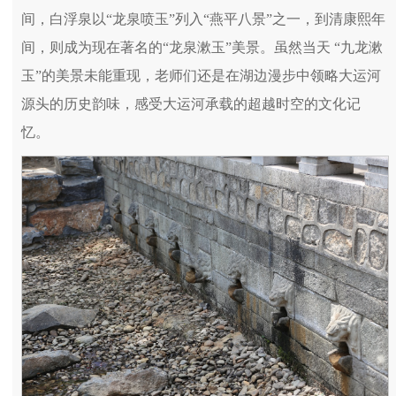
间，白浮泉以“龙泉喷玉”列入“燕平八景”之一，到清康熙年
间，则成为现在著名的“龙泉漱玉”美景。虽然当天 “九龙漱
玉”的美景未能重现，老师们还是在湖边漫步中领略大运河
源头的历史韵味，感受大运河承载的超越时空的文化记
忆。