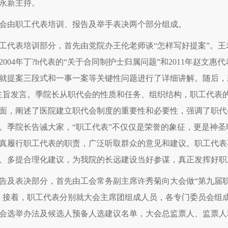
永新主持。
会由职工代表培训、报告及举手表决两个部分组成。
工代表培训部分，首先由党院办王伦老师谈“怎样写好提案”。
2004年丁?h代表的“关于合同制护士归属问题”和2011年赵文
就提案三段式和一事一案等关键性问题进行了详细讲解。随后，
主旨发言。季院长从职代会的性质和任务、组织结构，职工代表
面，阐述了医院建立职代会制度的重要性和必要性，强调了职代
。季院长告诫大家，“职工代表”不仅仅是荣誉的象征，更是神
真履行职工代表的职责，广泛听取群众的意见和建议。职工代表
、多提合理化建议，为我院的长远建设当好参谋，真正发挥好职
告及表决部分，首先由工会常务副主席许秀菊向大会做“第九届职
。接着，职工代表分别就大会主席团组成人员，各专门委员会组
会选举办法及候选人预备人选建议名单，大会总监票人、监票人