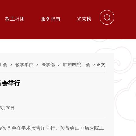
教工社团
服务指南
光荣榜
工会
教学单位
医学部
肿瘤医院工会
>
>
>
> 正文
备会举行
3月20日
代会预备会在学术报告厅举行。预备会由肿瘤医院工