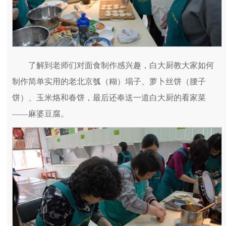
了解到老师们对面食制作感兴趣，白大厨教大家如何
制作简单实用的老北京瓠（糊）塌子、萝卜丝饼（腰子
饼）、玉米烙和春饼，最后还奉送一道白大厨的看家菜
――麻婆豆腐。