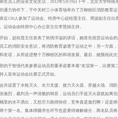
师生员工的业余文化生活，2012年5月19日下午，北京大学特
的通力协作下，于中关村三小体育场举办了万柳校区消防教育运
表近150人参加了运动会。特房中心赵桂莲主任、周波副主任出
。运动会由特房中心办公室主任李慧娟主持。
开始，赵桂莲主任发表了热情洋溢的讲话，她首先祝贺运动会的
员工的消防安全意识，将消防教育渗透于运动之中；另一方面，
和友谊，从而促进整个万柳校区的和谐发展。最后，她预祝此次
部的于智强代表参赛运动员郑重承诺要本着“友谊第一，比赛第
持人宣布运动会比赛正式开始。
会共设置了水枪灭火、水力支援、接力灭火器、穿越火场、消防
张激烈，裁判员一声清脆的哨音，运动员们手提灭火器犹如离弦
桶里的水不洒出，又想尽力跑得快些，竞争真是激烈啊！还是师
两个第一名。集体绑腿求生环节也是赛得难解难分，两名队员将