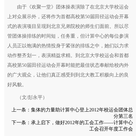
由于《欢聚一堂》团体操表演除了在北京大学校运会
上对众展示外，还将作为首都高校第50届田径运动会开幕
式的表演项目呈现到北京兄弟院校的师生们面前。所以尽
管团体操排练的时间短，任务重，但计算中心的每位参演
人员正以饱满的热情投身于紧张的排练之中，她们以力求
动作整齐划一，表演精益求精。到北京大学校运会和首都
高校第50届田径运动会开幕时能把最佳状态奉献给校内外
的广大观众，让他们真正感受到到北大教工积极向上的良
好风貌。
（文/彭永平）
上一条：
集体的力量助计算中心登上2012年校运会团体总
分第三名
下一条：
承上启下，做好2012年的工会工作――计算中心
工会召开年度工作会