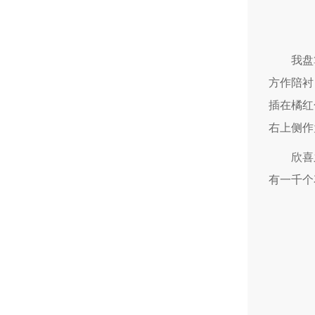
我盘
方作陪衬
插在橘红
右上侧作
欣喜
有一千个