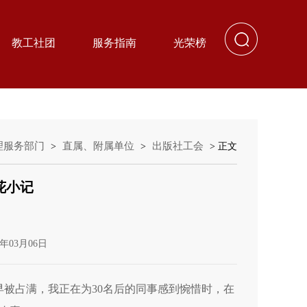
教工社团
服务指南
光荣榜
理服务部门
直属、附属单位
出版社工会
>
>
> 正文
花小记
年03月06日
早早被占满，我正在为30名后的同事感到惋惜时，在