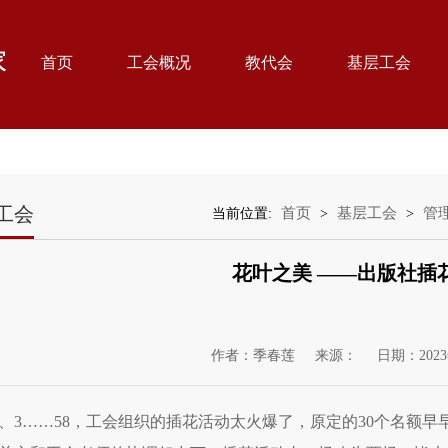
首页
工会概况
教代会
基层工会
工会
首页
基层工会
管
当前位置:
>
>
花叶之美 ——出版社插
作者：季春莲
来源：
日期：2023
2、3……58，工会组织的插花活动太火爆了，原定的30个名额