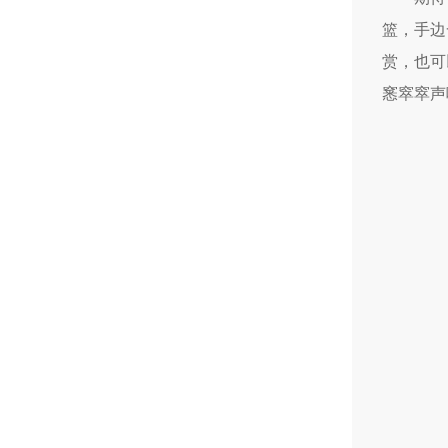
篮，手边
赏，也可
窸窣窣声