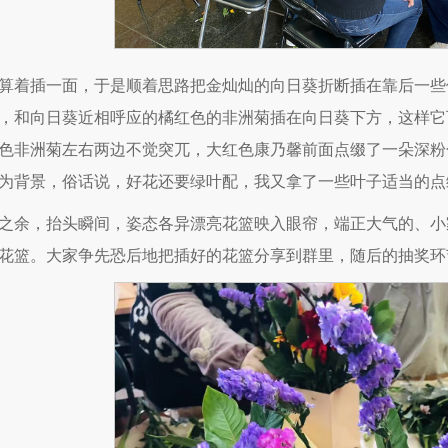
算着插一面，于是顺着思路把金灿灿的向日葵折断插在靠后一些
，和向日葵近相呼应的橘红色的非洲菊插在向日葵下方，这样它
色非洲菊左右两边不觉突兀，大红色康乃馨前面点缀了一朵深粉
为背景，俗话说，好花还要绿叶配，我又拿了一些叶子适当的点
之余，抬头瞬间，姿态各异漂亮花篮映入眼帘，端正大气的、小
花篮。大家争先恐后地把插好的花篮分享到群里，随后的抽奖环