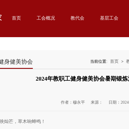
首页
工会概况
教代会
基层工会
健身健美协会
首页
当前位置:
>
2024年教职工健身健美协会暑期锻
作者：穆永平
来源：
日期：2024
映灿芒，草木响蝉鸣！