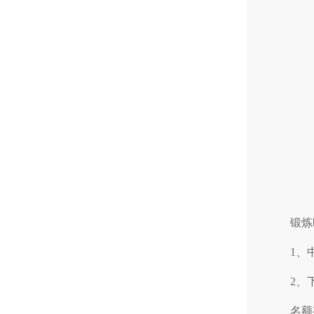
锻炼
1、中
2、下
名额