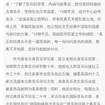
道：“了解了音乐的背景、内涵与故事后，曾经觉得枯燥的
古典音乐，变得生动又有温度。”19期学员、动力中心赵伟
表示：“这场讲座让我明白，所有经典艺术都扎根土地、共
情人民、承载民族信仰，也让我在文艺经典中汲取到温暖
与前行的力量。”18期学员、基础医学院姜文华则感悟：“真
正的经典从不是一蹴而就的，每一份闪闪发光的成果，都
离不开热爱、坚持与默默的付出。”
作为著名古典音乐评论家，陈立老师出身音乐世家，
深耕西方古典音乐研究数十年。他曾在人民音乐出版社工
作三十年，担任多家专业音乐杂志主编、编委及国内十几
家主流媒体古典音乐评论主笔，发表音乐类文章百余篇，
被多所高校聘为客座教授；同时，他还在电台、电视台主
持古典音乐节目近二十年，采访百余位国际音乐大师，多
次赴国外担任“德国柏林除夕音乐会”“捷克布拉格之春音乐