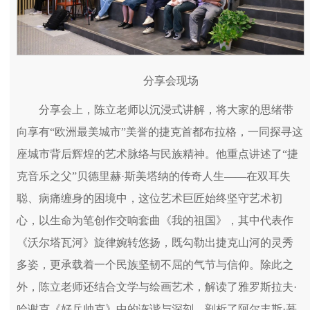
分享会现场
分享会上，陈立老师以沉浸式讲解，将大家的思绪带
向享有“欧洲最美城市”美誉的捷克首都布拉格，一同探寻这
座城市背后辉煌的艺术脉络与民族精神。他重点讲述了“捷
克音乐之父”贝德里赫·斯美塔纳的传奇人生——在双耳失
聪、病痛缠身的困境中，这位艺术巨匠始终坚守艺术初
心，以生命为笔创作交响套曲《我的祖国》，其中代表作
《沃尔塔瓦河》旋律婉转悠扬，既勾勒出捷克山河的灵秀
多姿，更承载着一个民族坚韧不屈的气节与信仰。除此之
外，陈立老师还结合文学与绘画艺术，解读了雅罗斯拉夫·
哈谢克《好兵帅克》中的诙谐与深刻，剖析了阿尔丰斯·慕