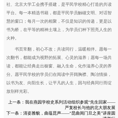
社、北京大学工会携手搭建，是平民学校精心打造的共读
平台。每一本精选书籍，都是平民学员触碰文明、对话智
慧的窗口；每月一次的相聚，不仅是知识的传递，更是以
书为桥，在平等的精神土壤上，为学员们种下照亮人生的
火种。
书页常翻，初心不改；共读同行，温暖相伴。愿每一
次翻书，都能成为视野的拓展、心灵的滋养；愿每一场共
读，都能让经典走出橱窗、融入生命，化作滋养心灵的养
分。愿平民学校的学员们在阅读中开阔胸襟、陶冶情操，
以书为友、向阳生长，让平凡的人生，因与经典同行而绽
放别样光彩。
上一条：
我在燕园学校史系列活动组织参观“先生回家——
严复校长与他的北大朋友展
下一条：
清姿雅貌，曲蕴昆声——“昆曲闺门旦之美”讲座圆