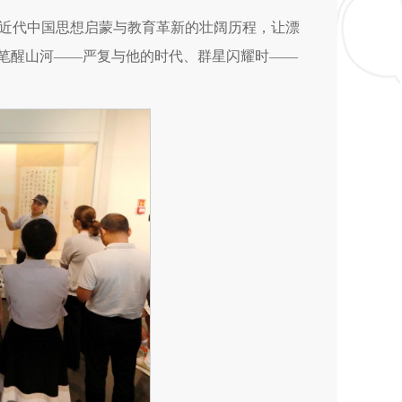
望近代中国思想启蒙与教育革新的壮阔历程，让漂
以笔醒山河——严复与他的时代、群星闪耀时——