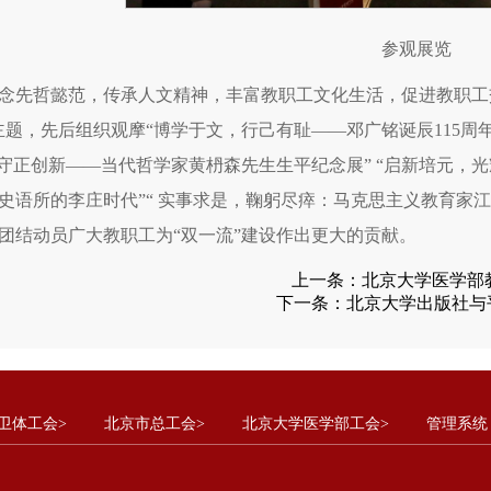
参观展览
念先哲懿范，传承人文精神，丰富教职工文化生活，促进教职工
主题，先后组织观摩“博学于文，行己有耻——邓广铭诞辰115周
“守正创新——当代哲学家黄枬森先生生平纪念展” “启新培元，光
史语所的李庄时代”“ 实事求是，鞠躬尽瘁：马克思主义教育家
团结动员广大教职工为“双一流”建设作出更大的贡献。
上一条：
北京大学医学部
下一条：
北京大学出版社与
卫体工会>
北京市总工会>
北京大学医学部工会>
管理系统