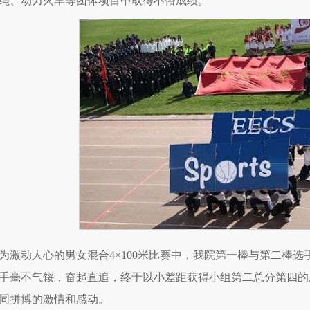
绳、动力火车等团体项目中取得不俗成绩。
为激动人心的男女混合4×100米比赛中，我院第一棒与第二棒
手毫不气馁，奋起直追，终于以小差距获得小组第二总分第四的
同拼搏的激情和感动。