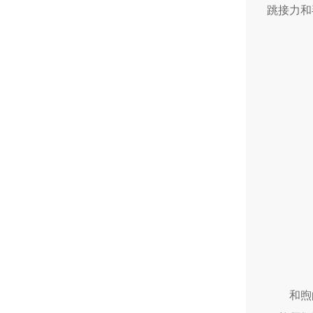
跳接力和
和煦