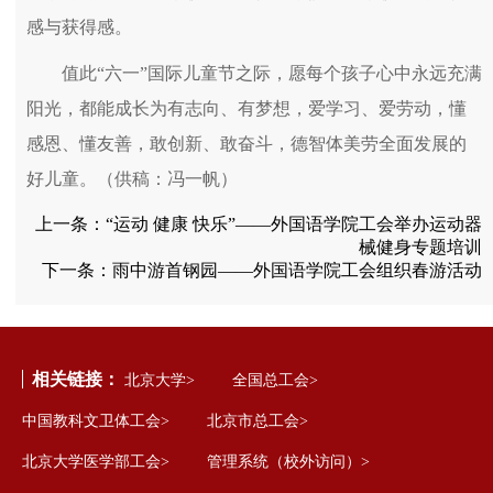
感与获得感。
值此“六一”国际儿童节之际，愿每个孩子心中永远充满
阳光，都能成长为有志向、有梦想，爱学习、爱劳动，懂
感恩、懂友善，敢创新、敢奋斗，德智体美劳全面发展的
好儿童。（供稿：冯一帆）
上一条：
“运动 健康 快乐”——外国语学院工会举办运动器
械健身专题培训
下一条：
雨中游首钢园——外国语学院工会组织春游活动
相关链接：
北京大学>
全国总工会>
中国教科文卫体工会>
北京市总工会>
北京大学医学部工会>
管理系统（校外访问）>