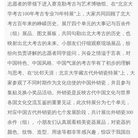
志愿者的带领下进入赛克勒考古与艺术博物馆。在“北京大
学考古100年考古专业70年特展”上，大家共同回顾了北大
考古百年来的峥嵘历史。展厅四个单元的大事记与百余件
（组）展品、图文展板，共同勾勒出北大考古的历史，也
映射出北大考古的未来。小朋友们仔细观察现场展品，纷
纷向负责讲解的志愿者同学提问，兴奋之情溢于言表，对
中国特色、中国风格、中国气派的考古学有了初步的理解
与思考。在“比邻天涯：北京大学藏古代外销瓷特展”上，大
家参观了不同时期作为文化信使的中国外销瓷，并且参与
集贴兑换小奖品活动。外销瓷是反映古代中国文化与世界
各国文化交流互鉴的重要见证，此次特展分为七个单元，
对应中国古代外销瓷的七个发展阶段，共计展出外销瓷300
余件（组）。小朋友们认真观看精美瓷器展品，对瓷器的
颜色、纹饰、造型、用途等都非常感兴趣，惊叹于我国自