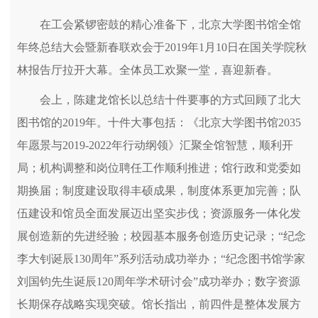
在工会紧锣密鼓的精心准备下，北京大学图书馆全馆
年终总结大会暨新春联欢会于2019年1月10日在国关学院秋
林报告厅拉开大幕。全体员工欢聚一堂，喜迎新春。
会上，陈建龙馆长以总结十件要事的方式回顾了北大
图书馆的2019年。十件大事包括：《北京大学图书馆2035
年愿景与2019-2022年行动纲领》汇聚全馆智慧，顺利开
局；机构调整和岗位聘任工作顺利推进；馆行政和党委如
期换届；制度建设取得丰硕成果，制度体系更加完善；队
伍建设和馆员全面发展迈出坚实步伐；资源服务一体化发
展创造新的先进经验；校园基本服务创造历史记录；“纪念
李大钊诞辰130周年”系列活动成功举办；“纪念图书馆学家
刘国钧先生诞辰120周年学术研讨会”成功举办；数字资源
长期保存战略实现突破。馆长指出，前四件是整体发展方