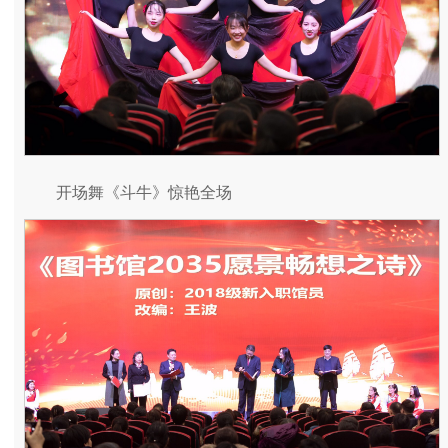
开场舞《斗牛》惊艳全场