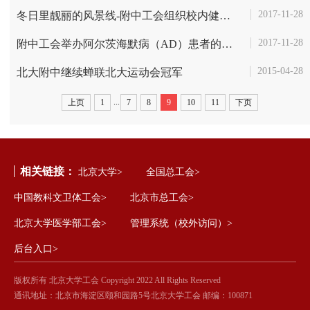
2017-11-28
冬日里靓丽的风景线-附中工会组织校内健康大步走
2017-11-28
附中工会举办阿尔茨海默病（AD）患者的预防与治疗专题讲座
2015-04-28
北大附中继续蝉联北大运动会冠军
...
上页
1
7
8
9
10
11
下页
相关链接：
北京大学>
全国总工会>
中国教科文卫体工会>
北京市总工会>
北京大学医学部工会>
管理系统（校外访问）>
后台入口>
版权所有 北京大学工会 Copyright 2022 All Rights Reserved
通讯地址：北京市海淀区颐和园路5号北京大学工会 邮编：100871