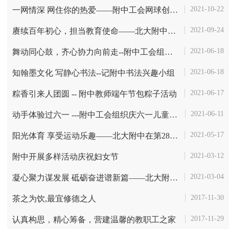
2021-10-22
一网情深 网住你的热爱——附中工会网球创佳绩
2021-09-24
赓续百年初心，担当教育使命——北大附中2021年第37个教师节庆祝活动
2021-06-18
舞动同心鼓，齐心协力向前走--附中工会组织同心鼓活动纪实
2021-06-18
知翰墨文化 写静心书法--记附中书法兴趣小组
2021-06-17
粽香引来人团圆 -- 附中教师端午节包粽子活动
2021-06-11
动手体验过六一 ---附中工会组织庆六一儿童节活动
2021-05-17
阳光体育 享受运动乐趣——北大附中在第28届体育文化节暨2021年田径运动...
2021-03-12
附中开展多样活动庆祝妇女节
2021-03-04
凝心聚力谋发展 砥砺奋进谱新篇——北大附中第八届教职工代表大会召开
2017-11-30
茶之为饮,最宜修德之人
2017-11-29
认真构思，精心筹备，营建温馨的教职工之家