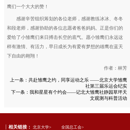
鹰们一个大大的赞！
感谢辛苦组织筹划的各位老师，感谢教练冰冰、冬冬
和段老师，感谢协助的各位志愿者爸爸妈妈。正是你们的
爱给了小雏鹰们来日搏击长空的底气。愿小雏鹰们永远这
样有激情、有活力，早日成长为有爱有梦想的雄鹰在蓝天
下自由的翱翔！
作者：林芳
上一条：
共赴雏鹰之约，同享运动之乐 ——北京大学雏鹰
社第三届乐运会纪实
下一条：
我和星星有个约会——记北大雏鹰社静园草坪天
文观测与科普活动
相关链接：
北京大学>
全国总工会>