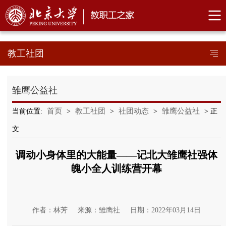
教工社团
雏鹰公益社
首页
教工社团
社团动态
雏鹰公益社
当前位置:
>
>
>
> 正
文
调动小身体里的大能量——记北大雏鹰社强体
魄小全人训练营开幕
作者：林芳
来源：雏鹰社
日期：2022年03月14日