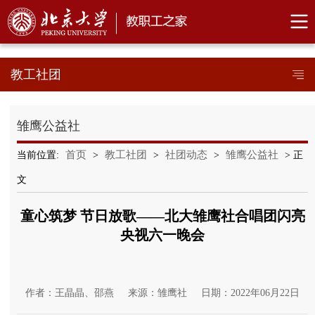
教工社团
雏鹰公益社
首页
教工社团
社团动态
雏鹰公益社
当前位置:
>
>
>
> 正
文
童心筑梦 节日放歌——北大雏鹰社合唱团闪亮
央视六一晚会
作者：王晶晶、邵燕
来源：雏鹰社
日期：2022年06月22日