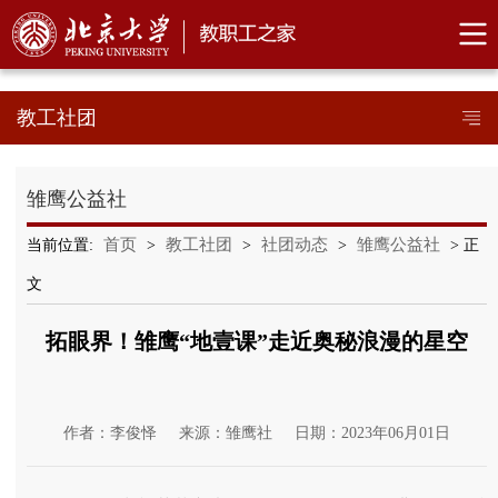
教工社团
雏鹰公益社
首页
教工社团
社团动态
雏鹰公益社
当前位置:
>
>
>
> 正
文
拓眼界！雏鹰“地壹课”走近奥秘浪漫的星空
作者：李俊怿
来源：雏鹰社
日期：2023年06月01日