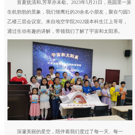
首夏犹清和,芳草亦未歇。2023年5月21日，燕园里一派
生机勃勃的景象，我们雏鹰社的20余名小朋友，聚在勺园5
乙楼三层会议室。来自地空学院2022级本科生江上哥哥，
通过生动有趣的讲解，带领我们了解了宇宙和太阳系。
深邃美丽的星空，陪伴着我们度过了每一天、每一