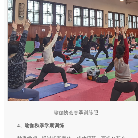
瑜伽协会春季训练照
4
、瑜伽秋季学期训练