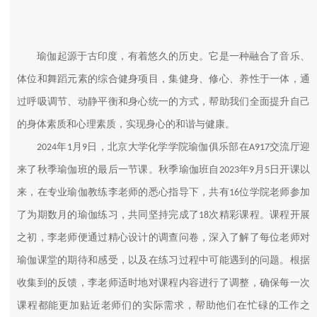
瑜伽
起源于古印度
，有着悠久的历史。它是一种融合了音乐、
体位和舞蹈元素的综合健身项目，集健身、修心、养性于一体，通
过呼吸调节、动静平衡和身心统一的方式，帮助我们全面提升自己
的身体素质和心理素质，实现身心的和谐与健康。
年
月
日，北京大学化学学院瑜伽俱乐部在
交流厅迎
2024
1
9
A917
来了秋季瑜伽班的最后一节课。秋季瑜伽班自
年
月
日开课以
2023
9
5
来，在专业瑜伽教练李老师的悉心指导下，共有
位学院老师参加
16
了为期数月的瑜伽练习，共同坚持完成了
次精彩课程。课程开展
18
之初，李老师便通过精心设计的调查问卷，深入了解了每位老师对
瑜伽课堂的期待和感受，以及在练习过程中可能遇到的问题。根据
收集到的反馈，李老师适时地对课程内容进行了调整，确保每一次
课程都能更加贴近老师们的实际需求，帮助他们在忙碌的工作之