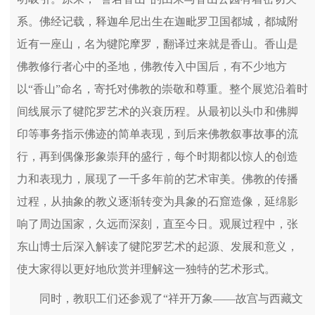
系。佛经记载，释迦牟尼出生在迦毗罗卫国都城，都城附
近有一座山，名为犍陀摩罗，翻译过来就是香山。香山是
佛教修行者心中的圣地，佛教传入中国后，有不少地方
以“香山”命名，寄托对佛教的崇敬和尊重。整个展览沿着时
间线展示了犍陀罗艺术的兴衰历程。从最初以头巾和佛脚
印等事务指示佛迹的简单表现，到后来佛教叙事故事的流
行，再到偶像形象崇拜的盛行，每个时期都以惊人的创造
力和表现力，展现了一千多年前的艺术审美。佛教的传播
过程，从抽象的教义逐渐转变为具象的石窟造像，延绵影
响了周边国家，久远而深刻，直至今日。观展过程中，张
东山博士后深入解读了犍陀罗艺术的起源、发展和意义，
使大家得以更好地欣赏并理解这一独特的艺术形式。
同时，教职工们还参观了“祥开万象——故宫与西藏文