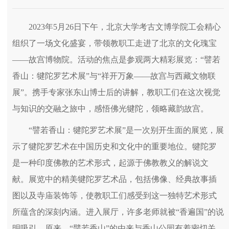
2023年5月26日下午，北京大学考古文博学院工会精心
组织了一场文化盛宴，带领教职工走进了北京的文化瑰宝
——故宫博物院。活动的焦点是参观两大精彩展览：“譬若
香山：犍陀罗艺术展”与“祥开万象——故宫与西藏文物联
展”。携手专家张东山博士后的讲解，教职工们在这次视觉
与知识的交融之旅中，感悟佛光犍陀，领略藏韵故宫。
“譬若香山：犍陀罗艺术展”是一次别开生面的展览，展
示了犍陀罗艺术在中国历史和文化中的重要地位。犍陀罗
是一种印度佛教的艺术形式，起源于佛教教义的解说文
献。展览中的精美犍陀罗艺术品，包括佛像、经典故事插
图以及寺庙装饰等，使教职工们感受到这一独特艺术形式
所蕴含的深刻内涵。进入展厅，许多老师就被“香遍国”的说
明吸引。原来，“譬若香山”的由来与香山公园有着密切关