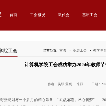
首页
工会概况
教代会
基层工会
学院工会
首页
基层工会
教学单
当前位置:
>
>
计算机学院工会成功举办2024年教师节
作者：吴双 董巍
来源：
日期：202
周密规划与一个多月的精心筹备，“师恩如花，匠心筑梦”——20