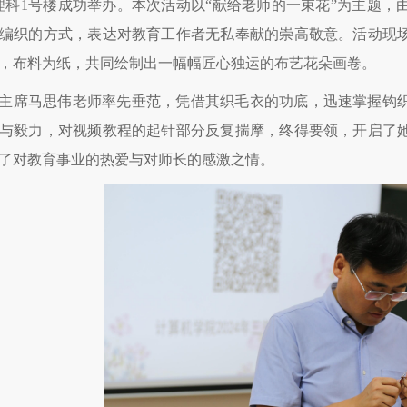
理科1号楼成功举办。本次活动以“献给老师的一束花”为主题
编织的方式，表达对教育工作者无私奉献的崇高敬意。活动现
，布料为纸，共同绘制出一幅幅匠心独运的布艺花朵画卷。
主席马思伟老师率先垂范，凭借其织毛衣的功底，迅速掌握钩
与毅力，对视频教程的起针部分反复揣摩，终得要领，开启了
了对教育事业的热爱与对师长的感激之情。