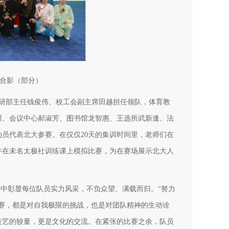
的合影（部分）
育教研部主任钱俊伟、校工会副主席田越担任领队，体育教
媛、会议中心郝淑芳、图书馆龙智惠、王选所武新逢、法
动员代表北大参赛。在仅仅20天的集训时间里，老师们在
并在未名太极社训练课上模拟比赛，为在赛场展示北大人
中彰显每位队员实力风采，不负众望、满载而归。“努力
赛，都是对自我极限的挑战，也是对团队精神的生动诠
技艺的较量，更是文化的交流。在紧张的比赛之余，队员