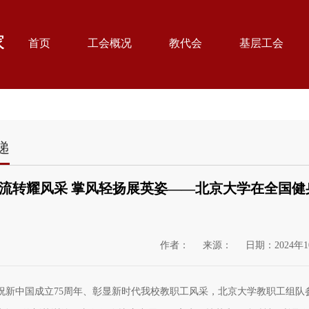
首页
工会概况
教代会
基层工会
递
流转耀风采 掌风轻扬展英姿——北京大学在全国健
作者：
来源：
日期：2024年1
祝新中国成立75周年、彰显新时代我校教职工风采，北京大学教职工组队