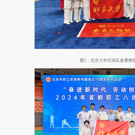
图1：北京大学代表队参赛教