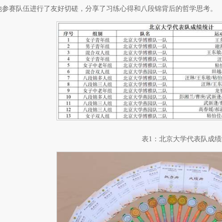
他参赛队伍进行了友好切磋，分享了习练心得和八段锦背后的哲学思考。
表1：北京大学代表队成绩