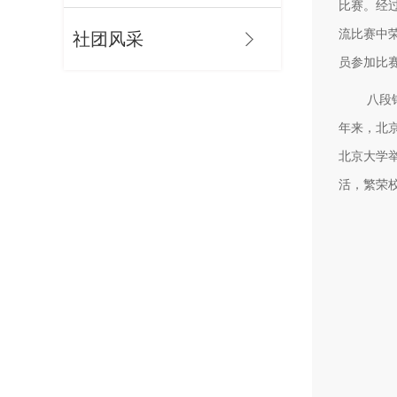
比赛。经
流比赛中
社团风采
员参加比赛
八段
年来，北
北京大学
活，繁荣