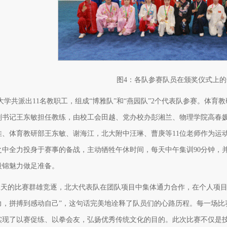
图4：各队参赛队员在颁奖仪式上
大学共派出11名教职工，组成“博雅队”和“燕园队”2个代表队参赛。体
副书记王东敏担任教练，由校工会田越、党办校办彭湘兰、物理学院高春
佳、体育教研部王东敏、谢海江，北大附中汪琳、曹庚等11位老师作为运
之中全力投身于赛事的备战，主动牺牲午休时间，每天中午集训90分钟，
段锦魅力做足准备。
2天的比赛群雄竞逐，北大代表队在团队项目中集体通力合作，在个人项目
力，拼搏到感动自己”，这句话完美地诠释了队员们的心路历程。每一场比
实现了以赛促练、以拳会友，弘扬优秀传统文化的目的。此次比赛不仅是