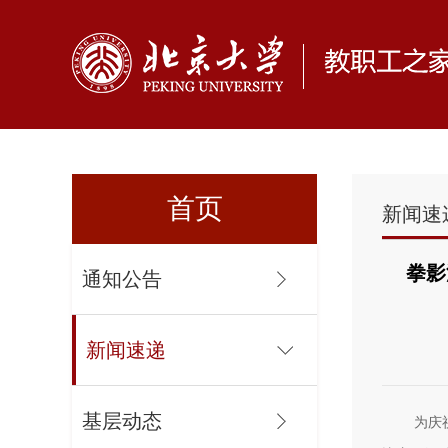
首页
新闻速
拳影
通知公告
新闻速递
基层动态
为庆