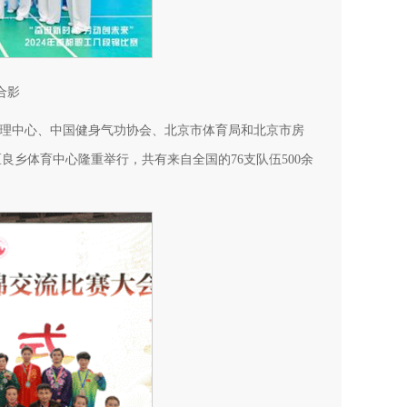
合影
功管理中心、中国健身气功协会、北京市体育局和北京市房
良乡体育中心隆重举行，共有来自全国的76支队伍500余