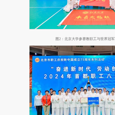
图2：北京大学参赛教职工与世界冠