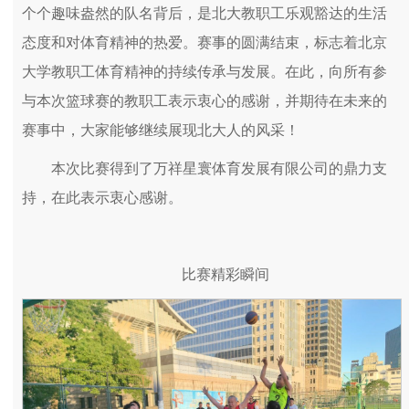
个个趣味盎然的队名背后，是北大教职工乐观豁达的生活
态度和对体育精神的热爱。赛事的圆满结束，标志着北京
大学教职工体育精神的持续传承与发展。在此，向所有参
与本次篮球赛的教职工表示衷心的感谢，并期待在未来的
赛事中，大家能够继续展现北大人的风采！
本次比赛得到了万祥星寰体育发展有限公司的鼎力支
持，在此表示衷心感谢。
比赛精彩瞬间