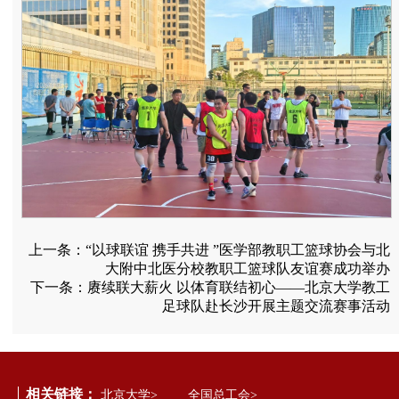
上一条：
“以球联谊 携手共进 ”医学部教职工篮球协会与北
大附中北医分校教职工篮球队友谊赛成功举办
下一条：
赓续联大薪火 以体育联结初心——北京大学教工
足球队赴长沙开展主题交流赛事活动
相关链接：
北京大学>
全国总工会>