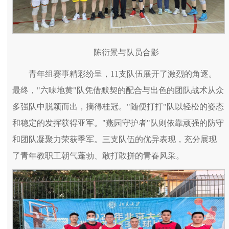
陈衍景与队员合影
青年组赛事精彩纷呈，11支队伍展开了激烈的角逐。
最终，"六味地黄"队凭借默契的配合与出色的团队战术从众
多强队中脱颖而出，摘得桂冠。"随便打打"队以轻松的姿态
和稳定的发挥获得亚军。"燕园守护者"队则依靠顽强的防守
和团队凝聚力荣获季军。三支队伍的优异表现，充分展现
了青年教职工朝气蓬勃、敢打敢拼的青春风采。