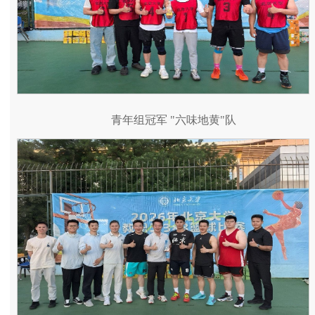
青年组冠军 "六味地黄"队