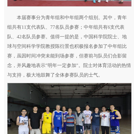
本届赛事分为青年组和中年组两个组别。其中，青年
组共有11支代表队、77名队员参赛；中年组共有6支代表
队、42名队员参赛。值得一提的是，中国科学院院士、地
球与空间科学学院教授陈衍景也积极报名参加了中年组比
赛，虽因时间冲突未能到场参赛，但赛前与队员们合影留
念，并风趣地表示"明年一定参加"。院士对体育活动的热情
与支持，极大地鼓舞了全体参赛队员的士气。