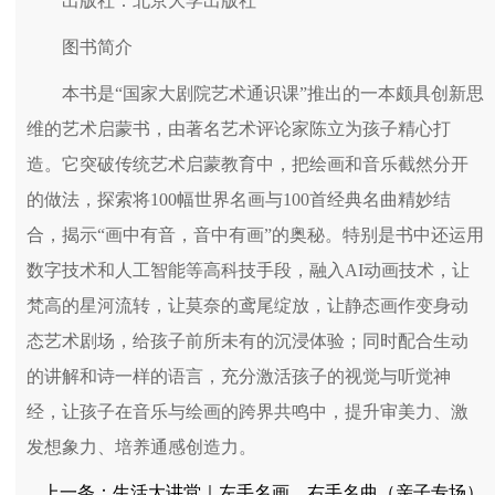
出版社：北京大学出版社
图书简介
本书是“国家大剧院艺术通识课”推出的一本颇具创新思
维的艺术启蒙书，由著名艺术评论家陈立为孩子精心打
造。它突破传统艺术启蒙教育中，把绘画和音乐截然分开
的做法，探索将100幅世界名画与100首经典名曲精妙结
合，揭示“画中有音，音中有画”的奥秘。特别是书中还运用
数字技术和人工智能等高科技手段，融入AI动画技术，让
梵高的星河流转，让莫奈的鸢尾绽放，让静态画作变身动
态艺术剧场，给孩子前所未有的沉浸体验；同时配合生动
的讲解和诗一样的语言，充分激活孩子的视觉与听觉神
经，让孩子在音乐与绘画的跨界共鸣中，提升审美力、激
发想象力、培养通感创造力。
上一条：
生活大讲堂｜左手名画，右手名曲（亲子专场）