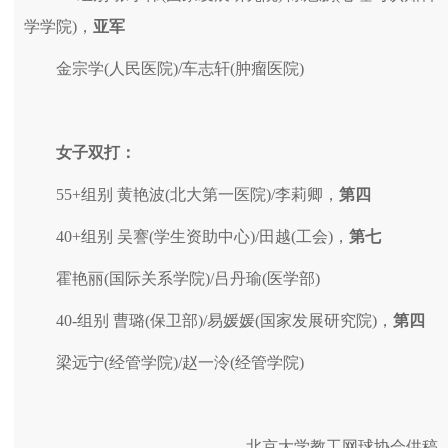
学学院)，
亚军
金宗学(人民医院)/车志轩(肿瘤医院)
女子双打：
55+组别 黄艳波(北大第一医院)/李莉卿，
第四
40+组别 吴謇(学生资助中心)/田越(工会)，
第七
霍艳丽(国际关系学院)/吕丹瑜(医学部)
40-组别 曹璐(保卫部)/易媛媛(国家发展研究院)，
第四
梁远宁(经管学院)/赵一泠(经管学院)
北京大学教工网球协会供稿