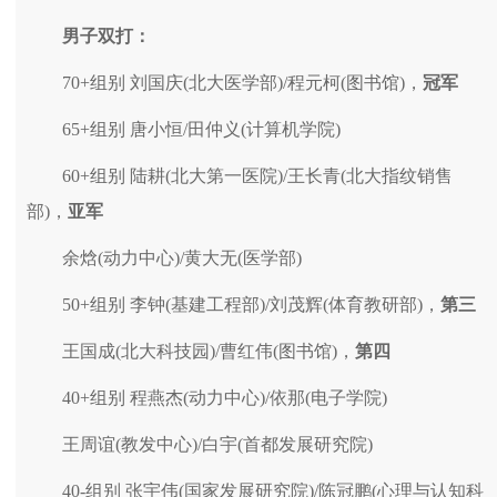
男子双打：
70+组别 刘国庆(北大医学部)/程元柯(图书馆)，
冠军
65+组别 唐小恒/田仲义(计算机学院)
60+组别 陆耕(北大第一医院)/王长青(北大指纹销售
部)，
亚军
余焓(动力中心)/黄大无(医学部)
50+组别 李钟(基建工程部)/刘茂辉(体育教研部)，
第三
王国成(北大科技园)/曹红伟(图书馆)，
第四
40+组别 程燕杰(动力中心)/依那(电子学院)
王周谊(教发中心)/白宇(首都发展研究院)
40-组别 张宇伟(国家发展研究院)/陈冠鹏(心理与认知科