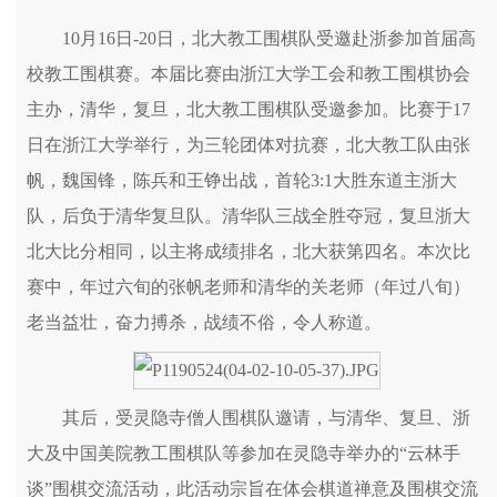
10月16日-20日，北大教工围棋队受邀赴浙参加首届高
校教工围棋赛。本届比赛由浙江大学工会和教工围棋协会
主办，清华，复旦，北大教工围棋队受邀参加。比赛于17
日在浙江大学举行，为三轮团体对抗赛，北大教工队由张
帆，魏国锋，陈兵和王铮出战，首轮3:1大胜东道主浙大
队，后负于清华复旦队。清华队三战全胜夺冠，复旦浙大
北大比分相同，以主将成绩排名，北大获第四名。本次比
赛中，年过六旬的张帆老师和清华的关老师（年过八旬）
老当益壮，奋力搏杀，战绩不俗，令人称道。
其后，受灵隐寺僧人围棋队邀请，与清华、复旦、浙
大及中国美院教工围棋队等参加在灵隐寺举办的“云林手
谈”围棋交流活动，此活动宗旨在体会棋道禅意及围棋交流