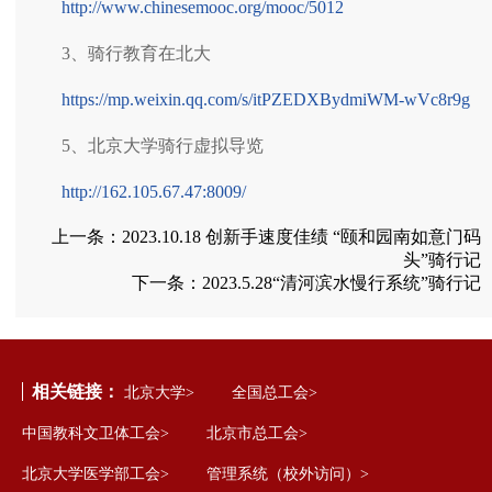
http://www.chinesemooc.org/mooc/5012
3、骑行教育在北大
https://mp.weixin.qq.com/s/itPZEDXBydmiWM-wVc8r9g
5、北京大学骑行虚拟导览
http://162.105.67.47:8009/
上一条：
2023.10.18 创新手速度佳绩 “颐和园南如意门码
头”骑行记
下一条：
2023.5.28“清河滨水慢行系统”骑行记
相关链接：
北京大学>
全国总工会>
中国教科文卫体工会>
北京市总工会>
北京大学医学部工会>
管理系统（校外访问）>