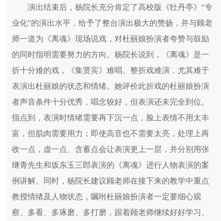
演出结束后，杨院长充分肯定了高校版《牡丹亭》“专
业化”的演出水平，给予了整台演出极大的赞扬，并与顾老
师一道为《离魂》现场说戏，对杜丽娘扮演者夸赞与鼓励
的同时指明需要努力的方向。杨院长说到，《离魂》是一
折十分难的戏，《集贤宾》难唱、整折戏难演，尤其难于
表演出杜丽娘的状态和情绪。她评价此折戏的杜丽娘扮演
者声音条件十分优秀，唱念较好，但表演还未完全到位。
指点到，表演时情绪需要再下沉一点，脸上表情不用太丰
富，但肌肉需要用力；即使高音也不需要太亮，处理上再
收一点，虚一点、含蓄点会让表演更上一层，并分别用张
继青先生和坂东玉三郎表演的《离魂》进行人物表演的案
例讲解。同时，杨院长建议顾老师在接下来的教学中重点
教授情绪及人物状态，嘱咐杜丽娘扮演者一定要细心观
察、多看、多琢磨、多打磨，跟着顾老师继续好好学习、