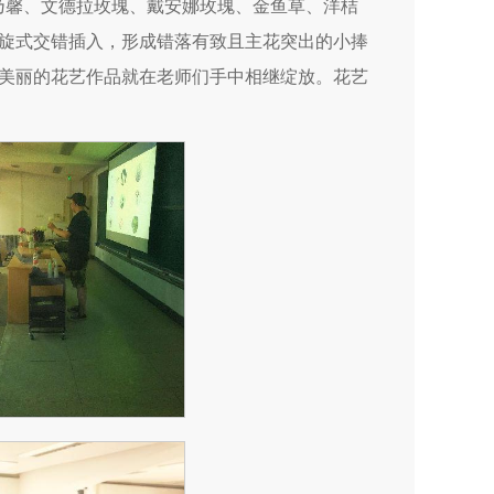
乃馨、文德拉玫瑰、戴安娜玫瑰、金鱼草、洋桔
旋式交错插入，形成错落有致且主花突出的小捧
美丽的花艺作品就在老师们手中相继绽放。花艺