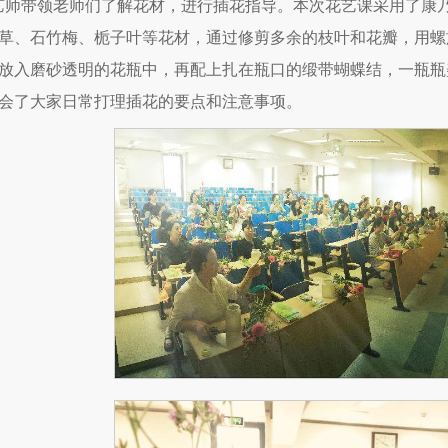
艺师带领老师们了解花材，进行插花指导。本次花艺课采用了康
草、石竹梅、栀子叶等花材，通过修剪多余的枝叶和花瓣，用螺
放入磨砂透明的花瓶中，再配上扎在瓶口的缎带蝴蝶结，一瓶瓶
会了大家日常打理插花的要点和注意事项。