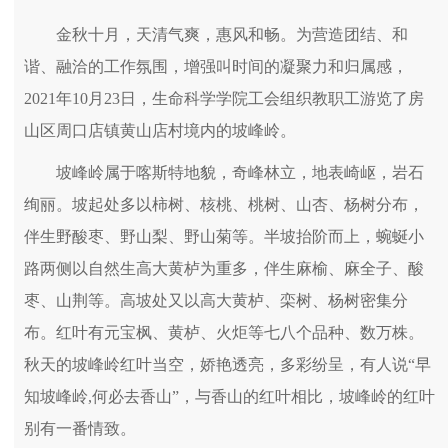
金秋十月，天清气爽，惠风和畅。为营造团结、和
谐、融洽的工作氛围，增强叫时间的凝聚力和归属感，
2021年10月23日，生命科学学院工会组织教职工游览了房
山区周口店镇黄山店村境内的坡峰岭。
坡峰岭属于喀斯特地貌，奇峰林立，地表崎岖，岩石
绚丽。坡起处多以柿树、核桃、桃树、山杏、杨树分布，
伴生野酸枣、野山梨、野山菊等。半坡抬阶而上，蜿蜒小
路两侧以自然生高大黄栌为重多，伴生麻榆、麻全子、酸
枣、山荆等。高坡处又以高大黄栌、栾树、杨树密集分
布。红叶有元宝枫、黄栌、火炬等七八个品种、数万株。
秋天的坡峰岭红叶当空，娇艳透亮，多彩纷呈，有人说“早
知坡峰岭,何必去香山”，与香山的红叶相比，坡峰岭的红叶
别有一番情致。