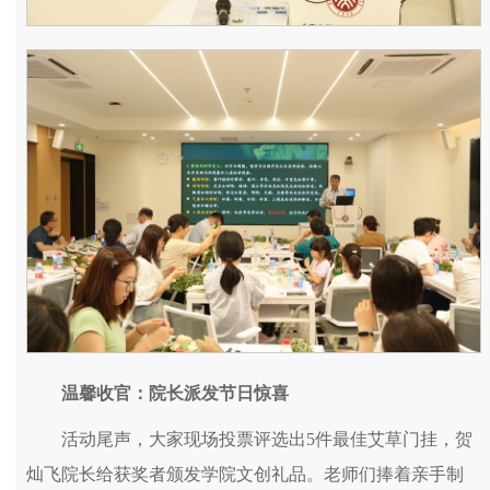
温馨收官：院长派发节日惊喜
活动尾声，大家现场投票评选出5件最佳艾草门挂，贺
灿飞院长给获奖者颁发学院文创礼品。老师们捧着亲手制