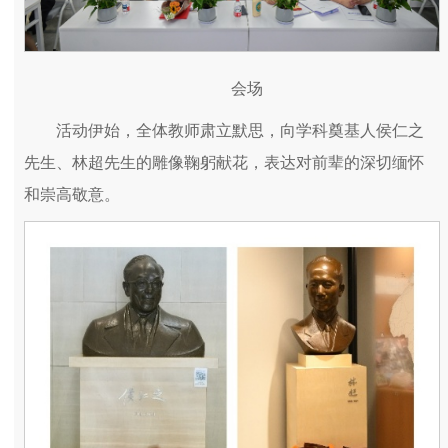
会场
活动伊始，全体教师肃立默思，向学科奠基人侯仁之
先生、林超先生的雕像鞠躬献花，表达对前辈的深切缅怀
和崇高敬意。