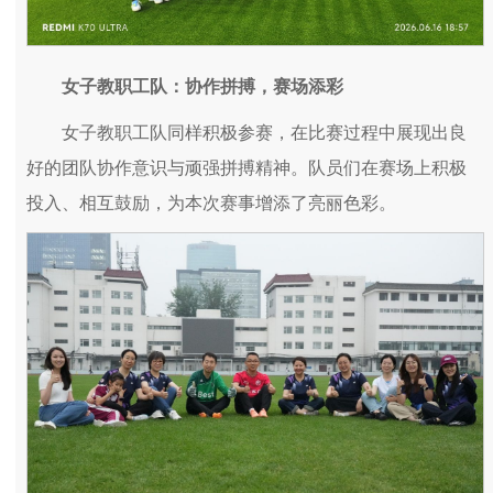
女子教职工队：协作拼搏，赛场添彩
女子教职工队同样积极参赛，在比赛过程中展现出良
好的团队协作意识与顽强拼搏精神。队员们在赛场上积极
投入、相互鼓励，为本次赛事增添了亮丽色彩。