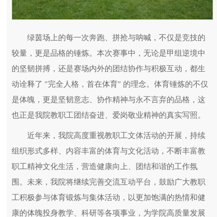
绿茵场上的每一次奔跑、拼抢与呐喊，不仅是竞技的
较量，更是品格的锤炼。本次赛事中，无论是甲组逆境中
的坚韧拼搏，还是赛场内外的团结协作与积极互动，都生
动诠释了 "完全人格，首在体育" 的理念。体育锤炼的不仅
是体魄，更是坚韧意志、协作精神与永不言弃的品格，这
也正是我院教职工团结奋进、爱岗敬业精神的真实写照。
近年来，我院高度重视教职工文体活动的开展，持续
组织形式多样、内容丰富的体育与文化活动，不断丰富教
职工精神文化生活，营造健康向上、团结和谐的工作氛
围。未来，我院将继续完善交流互动平台，鼓励广大教职
工积极参与体育锻炼与集体活动，以更加饱满的热情和健
康的体魄投身教学、科研等各项事业，为学院高质量发展