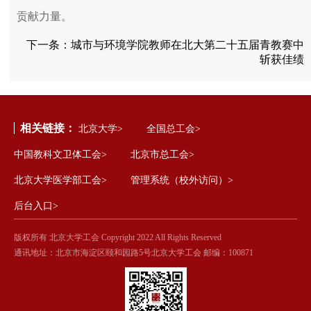
贡献力量。
下一条：
城市与环境学院教师在北大第二十五届青教赛中
斩获佳绩
相关链接：
北京大学>
全国总工会>
中国教科文卫体工会>
北京市总工会>
北京大学医学部工会>
管理系统（校外访问）>
后台入口>
版权所有 北京大学工会 Copyright 2022 All Rights Reserved
通讯地址：北京市海淀区颐和园路5号北京大学工会 邮编：100871