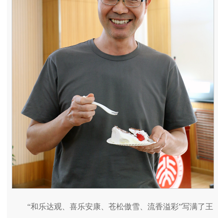
“和乐达观、喜乐安康、苍松傲雪、流香溢彩”写满了王