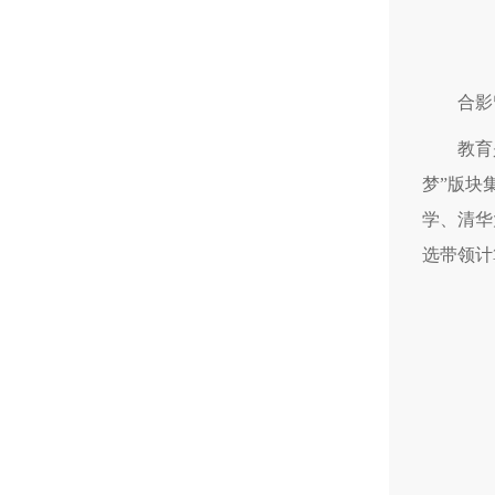
合影
教育
梦”版块
学、清华
选带领计