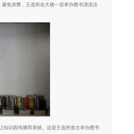
用、避免浪费，王选所在大楼一层举办图书漂流活
，让知识因传播而美丽。这是王选所首次举办图书