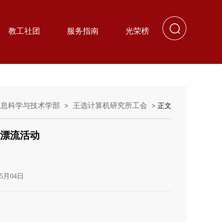
教工社团
服务指南
光荣榜
信息科学与技术学部
王选计算机研究所工会
>
> 正文
书漂流活动
5月04日