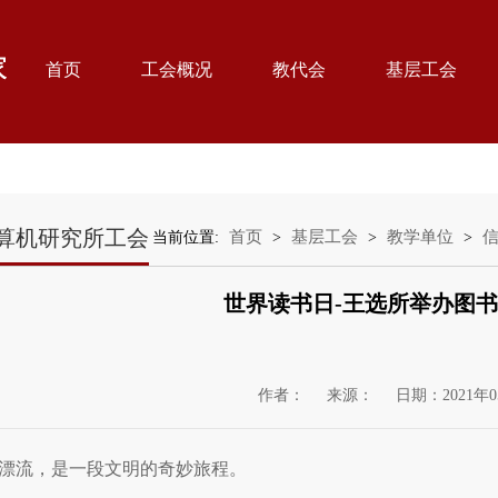
首页
工会概况
教代会
基层工会
算机研究所工会
首页
基层工会
教学单位
当前位置:
>
>
>
世界读书日-王选所举办图
作者：
来源：
日期：2021年0
漂流，是一段文明的奇妙旅程。