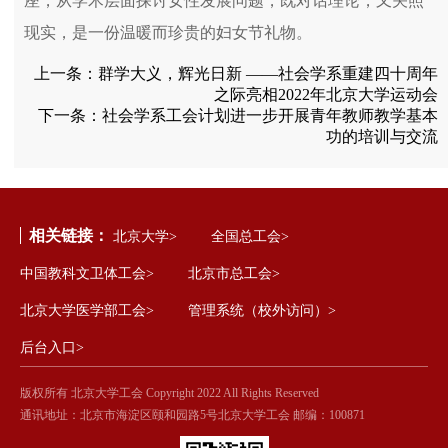
座，从学术层面探讨女性发展问题，既对话理论，又关照
现实，是一份温暖而珍贵的妇女节礼物。
上一条：
群学大义，辉光日新 ——社会学系重建四十周年
之际亮相2022年北京大学运动会
下一条：
社会学系工会计划进一步开展青年教师教学基本
功的培训与交流
相关链接：
北京大学>
全国总工会>
中国教科文卫体工会>
北京市总工会>
北京大学医学部工会>
管理系统（校外访问）>
后台入口>
版权所有 北京大学工会 Copyright 2022 All Rights Reserved
通讯地址：北京市海淀区颐和园路5号北京大学工会 邮编：100871