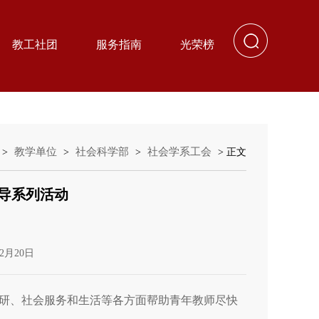
教工社团
服务指南
光荣榜
教学单位
社会科学部
社会学系工会
>
>
>
> 正文
导系列活动
2月20日
科研、社会服务和生活等各方面帮助青年教师尽快