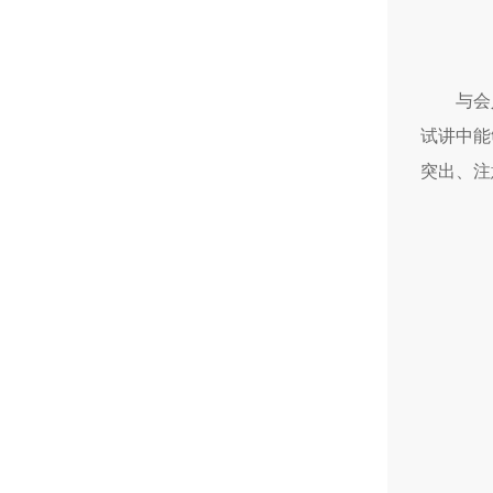
与会
试讲中能
突出、注