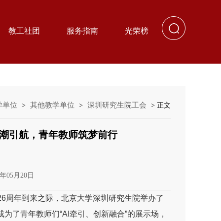
教工社团
服务指南
光荣榜
学单位
其他教学单位
深圳研究生院工会
>
>
> 正文
智潮引航，青年教师筑梦前行
年05月20日
126周年到来之际，北京大学深圳研究生院举办了
为了青年教师们“AI牵引、创新融合”的展示场，