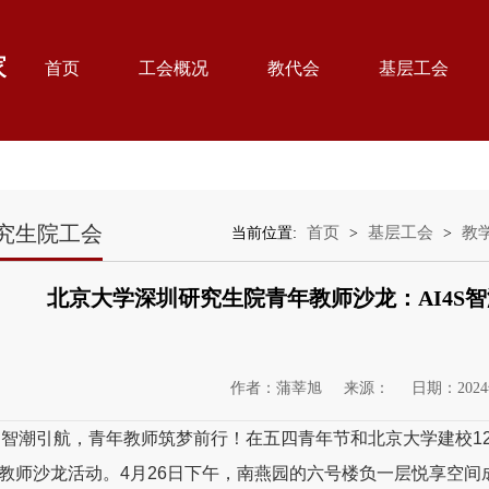
首页
工会概况
教代会
基层工会
究生院工会
首页
基层工会
教
当前位置:
>
>
北京大学深圳研究生院青年教师沙龙：AI4S
作者：蒲莘旭
来源：
日期：2024
4S智潮引航，青年教师筑梦前行！在五四青年节和北京大学建校
教师沙龙活动。4月26日下午，南燕园的六号楼负一层悦享空间成