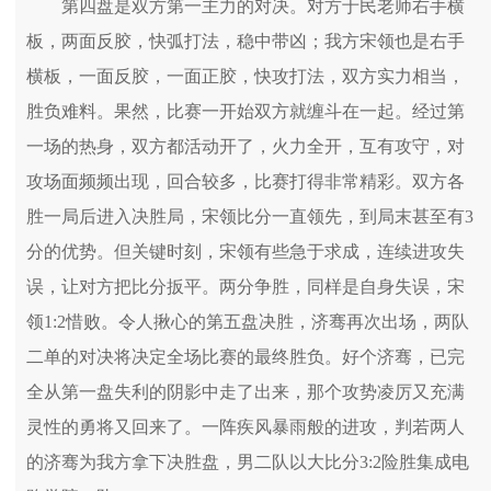
第四盘是双方第一主力的对决。对方于民老师右手横
板，两面反胶，快弧打法，稳中带凶；我方宋领也是右手
横板，一面反胶，一面正胶，快攻打法，双方实力相当，
胜负难料。果然，比赛一开始双方就缠斗在一起。经过第
一场的热身，双方都活动开了，火力全开，互有攻守，对
攻场面频频出现，回合较多，比赛打得非常精彩。双方各
胜一局后进入决胜局，宋领比分一直领先，到局末甚至有3
分的优势。但关键时刻，宋领有些急于求成，连续进攻失
误，让对方把比分扳平。两分争胜，同样是自身失误，宋
领1:2惜败。令人揪心的第五盘决胜，济骞再次出场，两队
二单的对决将决定全场比赛的最终胜负。好个济骞，已完
全从第一盘失利的阴影中走了出来，那个攻势凌厉又充满
灵性的勇将又回来了。一阵疾风暴雨般的进攻，判若两人
的济骞为我方拿下决胜盘，男二队以大比分3:2险胜集成电