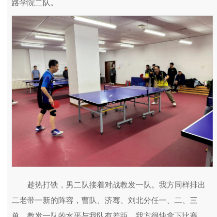
路学院二队。
趁热打铁，男二队接着对战教发一队。我方同样排出
二老带一新的阵容，曹队、济骞、刘北分任一、二、三
单。教发一队的水平与我队有差距，我方很快拿下比赛。