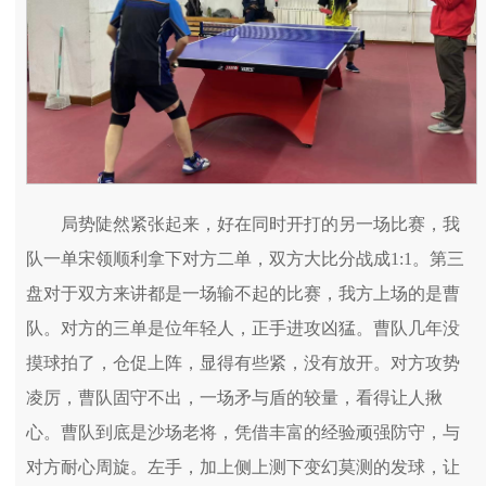
局势陡然紧张起来，好在同时开打的另一场比赛，我
队一单宋领顺利拿下对方二单，双方大比分战成1:1。第三
盘对于双方来讲都是一场输不起的比赛，我方上场的是曹
队。对方的三单是位年轻人，正手进攻凶猛。曹队几年没
摸球拍了，仓促上阵，显得有些紧，没有放开。对方攻势
凌厉，曹队固守不出，一场矛与盾的较量，看得让人揪
心。曹队到底是沙场老将，凭借丰富的经验顽强防守，与
对方耐心周旋。左手，加上侧上测下变幻莫测的发球，让