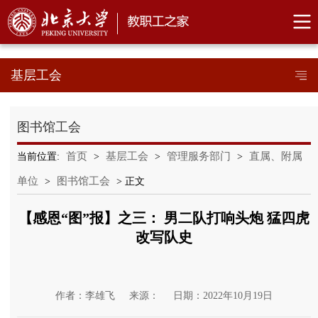
基层工会
图书馆工会
首页
基层工会
管理服务部门
直属、附属
当前位置:
>
>
>
单位
图书馆工会
>
> 正文
【感恩“图”报】之三： 男二队打响头炮 猛四虎
改写队史
作者：李雄飞
来源：
日期：2022年10月19日