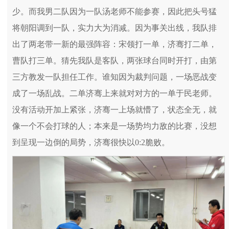
少。而我男二队因为一队汤老师不能参赛，因此把头号猛
将朝阳调到一队，实力大为消减。因为事关出线，我队排
出了两老带一新的最强阵容：宋领打一单，济骞打二单，
曹队打三单。猜先我队是客队，两张球台同时开打，由第
三方教发一队担任工作。谁知因为裁判问题，一场恶战变
成了一场乱战。二单济骞上来就对对方的一单于民老师。
没有活动开加上紧张，济骞一上场就懵了，状态全无，就
像一个不会打球的人；本来是一场势均力敌的比赛，没想
到呈现一边倒的局势，济骞很快以0:2脆败。